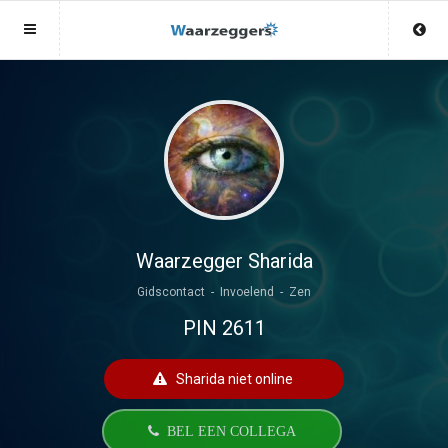
Sluit menu
Sluit menu
MENU WAARZEGGERS.NL
UW WAARZEGGERACCOUNT
Home
Login
Account
Aanmaken
Waarzeggers
Wachtwoord
Login
Waarzegger Sharida
Aanmaken
Gidscontact - Invoelend - Zen
Vind waarzegger
PIN 2611
Wachtwoord
COPYRIGHT 08 - 2026 MOBIEL V 2.0
Fotoreading
WAARZEGGERS.NL
Sharida niet online
Horoscoop
12
BEL EEN COLLEGA