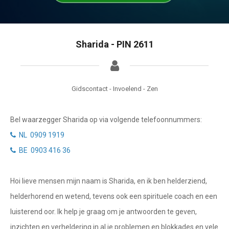
Getuigenissen
Waterman
Vissen
Belverzoek
Sharida - PIN 2611
Ram
Vragen?
Stier
Info
Tweelingen
Gidscontact - Invoelend - Zen
Privacybeleid
Kreeft
Bel waarzegger Sharida op via volgende telefoonnummers:
Leeuw
Desktop website
NL 0909 1919
Maagd
BE 0903 416 36
Sluit menu
Weegschaal
Hoi lieve mensen mijn naam is Sharida, en ik ben helderziend,
Schorpioen
CONTACT
helderhorend en wetend, tevens ook een spirituele coach en een
Boogschutter
luisterend oor. Ik help je graag om je antwoorden te geven,
Bel NL waarzegger
inzichten en verheldering in al je problemen en blokkades en vele
Steenbok