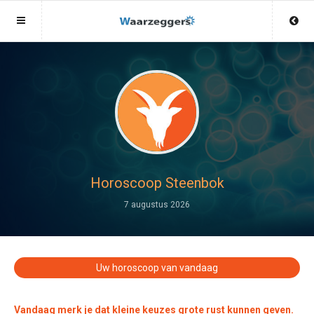
Sluit menu
Sluit menu
MENU WAARZEGGERS.NL
UW WAARZEGGERACCOUNT
Home
Login
Account
Aanmaken
Waarzeggers
Wachtwoord
Login
Horoscoop Steenbok
Aanmaken
7 augustus 2026
Vind waarzegger
Wachtwoord
COPYRIGHT 08 - 2026 MOBIEL V 2.0
Fotoreading
WAARZEGGERS.NL
Uw horoscoop van vandaag
Horoscoop
12
Vandaag merk je dat kleine keuzes grote rust kunnen geven.