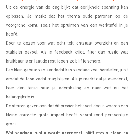
Waterman
Uit de energie van de dag blijkt dat eerlijkheid spanning kan
Vissen
oplossen. Je merkt dat het thema oude patronen op de
voorgrond komt, zoals het opruimen van een werktafel in je
Ram
hoofd.
Stier
Door te kiezen voor wat echt telt, ontstaat overzicht en een
Tweelingen
stabieler gevoel. Als je feedback krijgt, filter dan rustig wat
bruikbaar is en laat de rest liggen; zo blijf je scherp.
Kreeft
Een klein gebaar van aandacht kan vandaag veel herstellen, juist
Leeuw
omdat de toon zacht mag blijven. Als je merkt dat je overdenkt,
Maagd
keer dan terug naar je ademhaling en naar wat nu het
belangrijkste is.
Weegschaal
De sterren geven aan dat dit precies het soort dag is waarop een
Schorpioen
kleine correctie grote impact heeft, vooral rond persoonlijke
Boogschutter
groei.
Wat vandaag rustig wordt neergezet, blijft stevig staan en
Steenbok