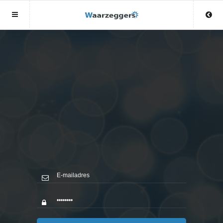
Sluit menu
Sluit menu
MENU WAARZEGGERS.NL
UW WAARZEGGERACCOUNT
Home
Login
Account
Aanmaken
Wachtwoord
Login
Aanmaken
Wachtwoord
COPYRIGHT 08 - 2026 MOBIEL V 2.0
WAARZEGGERS.NL
Waarzeggers
Vind waarzegger