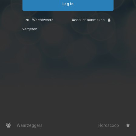
Log in
Fotoreading
Wachtwoord
Account aanmaken
Horoscoop
12
vergeten
Getuigenissen
Waterman
Vissen
Belverzoek
Ram
Vragen?
Stier
Info
Tweelingen
Privacybeleid
Kreeft
Leeuw
Desktop website
Maagd
Waarzeggers
Horoscoop
Sluit menu
Weegschaal