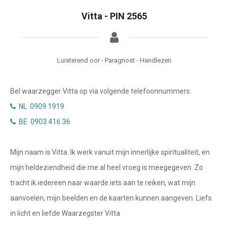
Getuigenissen
Waterman
Vitta - PIN 2565
Vissen
Belverzoek
Ram
Vragen?
Luisterend oor - Paragnost - Handlezen
Stier
Info
Tweelingen
Bel waarzegger Vitta op via volgende telefoonnummers:
Privacybeleid
Kreeft
NL 0909 1919
BE 0903 416 36
Leeuw
Desktop website
Maagd
Mijn naam is Vitta. Ik werk vanuit mijn innerlijke spiritualiteit, en
Sluit menu
Weegschaal
mijn heldeziendheid die me al heel vroeg is meegegeven. Zo
tracht ik iedereen naar waarde iets aan te reiken, wat mijn
Schorpioen
CONTACT
aanvoelen, mijn beelden en de kaarten kunnen aangeven. Liefs
Boogschutter
in licht en liefde Waarzegster Vitta
Bel NL waarzegger
Steenbok