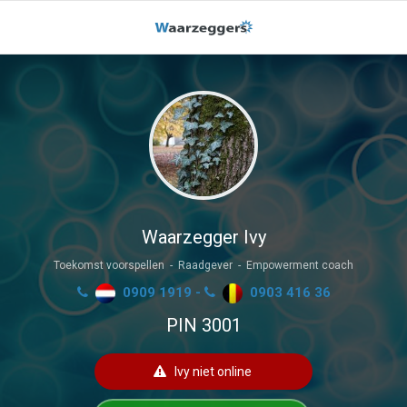
Waarzegger Ivy
Toekomst voorspellen - Raadgever - Empowerment coach
0909 1919 -
0903 416 36
PIN 3001
Ivy niet online