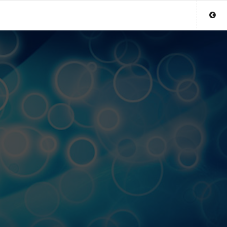
Sluit menu
UW WAARZEGGERACCOUNT
Login
Aanmaken
Wachtwoord
COPYRIGHT 08 - 2026 MOBIEL V 2.0
WAARZEGGERS.NL