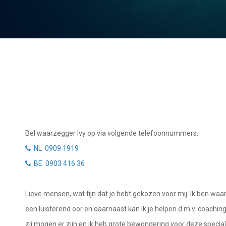
Getuigenissen
Waterman
Vissen
Belverzoek
Ram
Vragen?
Stier
Info
Tweelingen
Privacybeleid
Kreeft
Leeuw
Desktop website
Bel waarzegger Ivy op via volgende telefoonnummers:
Maagd
NL 0909 1919
Sluit menu
BE 0903 416 36
Weegschaal
Schorpioen
CONTACT
Lieve mensen, wat fijn dat je hebt gekozen voor mij. Ik ben waarz
Boogschutter
een luisterend oor en daarnaast kan ik je helpen d.m.v. coachin
Bel NL waarzegger
zij mogen er zijn en ik heb grote bewondering voor deze specia
Steenbok