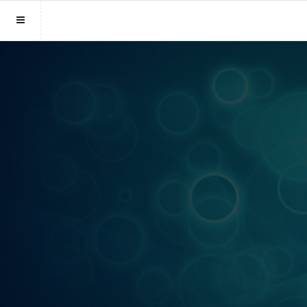
Sluit menu
MENU WAARZEGGERS.NL
Home
Account
Waarzeggers
Login
Aanmaken
Vind waarzegger
Wachtwoord
Fotoreading
Horoscoop
12